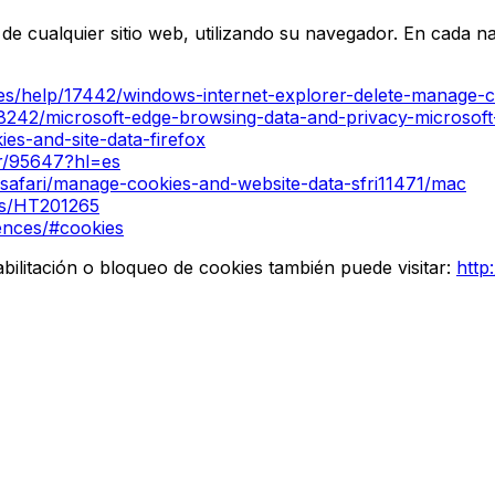
 de cualquier sitio web, utilizando su navegador. En cada n
-es/help/17442/windows-internet-explorer-delete-manage-c
68242/microsoft-edge-browsing-data-and-privacy-microsoft
ies-and-site-data-firefox
r/95647?hl=es
/safari/manage-cookies-and-website-data-sfri11471/mac
es/HT201265
ences/#cookies
bilitación o bloqueo de cookies también puede visitar:
http