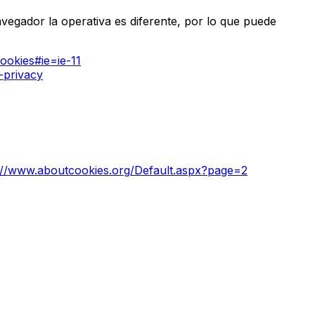
avegador la operativa es diferente, por lo que puede
ookies#ie=ie-11
-privacy
://www.aboutcookies.org/Default.aspx?page=2